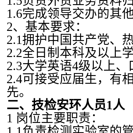
1.5
负责外贸业务资料
1.6
完成领导交办的其
2
、基本要求：
2.1
拥护中国共产党、
2.2
全日制本科及以上
2.3
大学英语
4
级以上、
2.4
可接受应届生，有
先。
二、技检安环人员
1
人
1
岗位主要职责：
1.1
负责检测实验室的