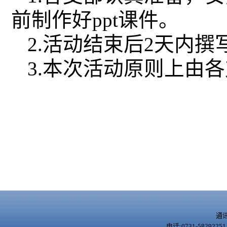
前制作好
ppt
课件。
2.
活动结束后
2
天内撰
3.
本次活动原则上由各
通
电话:0731-5829225