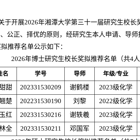
关于开展2026年湘潭大学第三十一届研究生校
平、公正、择优的原则，经研究生本人申请、导师
奖拟推荐名单公示如下：
2026年博士研究生校长奖拟推荐名单（共4
姓名
学号
导师
年级
/专业
甜甜
202331530209
谢鹤楼
2023级化学
翘楚
202231530190
刘黎
2022级化学
玉红
202331530216
谢轶羲
2023级化学
林全
202331530211
邓国军
2023级化学