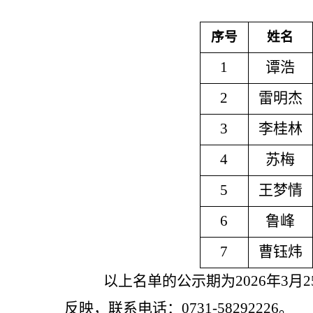
序号
姓名
1
谭浩
2
雷明杰
3
李桂林
4
苏梅
5
王梦情
6
鲁
峰
7
曹钰炜
以上名单的公示期为2026年3
反映，联系电话：0731-58292226。