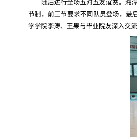
随后进行全场五对五友谊赛。湘
节制，前三节要求不同队员登场，最
学学院李涛、王果与毕业院友深入交