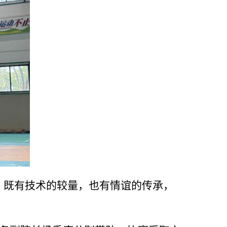
，既有技术的较量，也有情谊的传承，