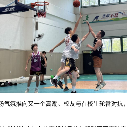
现场气氛推向又一个高潮。校友与在校生轮番对抗