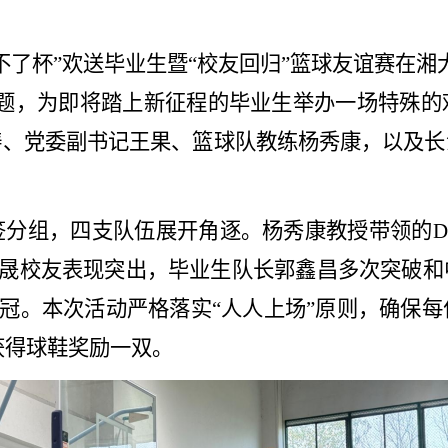
不了杯”欢送毕业生暨“校友回归”篮球友谊赛在
主题，为即将踏上新征程的毕业生举办一场特殊的
涛、党委副书记王果、篮球队教练杨秀康，以及长
签分组，四支队伍展开角逐。杨秀康教授带领的D
龚晟校友表现突出，毕业生队长郭鑫昌多次突破和
冠。本次活动严格落实“人人上场”原则，确保
获得球鞋奖励一双。