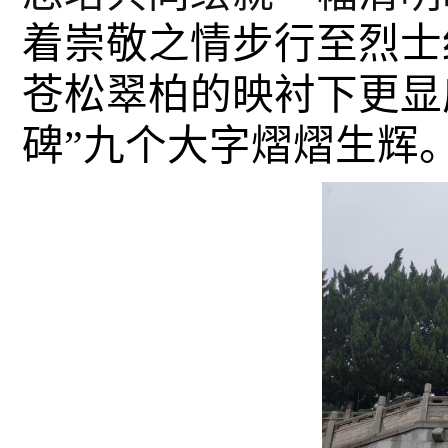
着崇敬之情步行至烈士
苍松翠柏的映衬下更显
碑”九个大字熠熠生辉