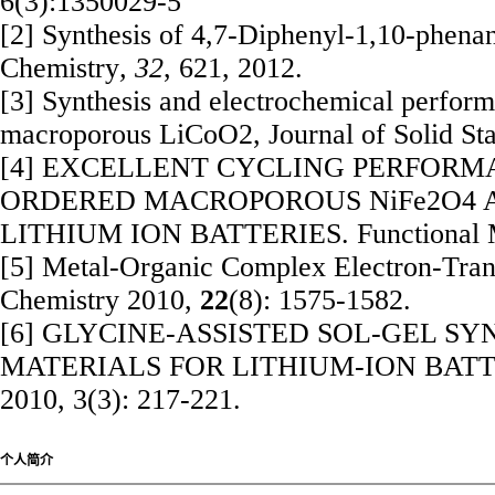
6(3):1350029-5
[2] Synthesis of 4,7-Diphenyl-1,10-phenan
Chemistry
,
32
, 621, 2012.
[3] Synthesis and electrochemical perform
macroporous LiCoO2, Journal of Solid Sta
[4] EXCELLENT CYCLING PERFORM
ORDERED MACROPOROUS NiFe2O4 
LITHIUM ION BATTERIES. Functional Mate
[5] Metal-Organic Complex Electron-Trans
Chemistry 2010,
22
(8): 1575-1582.
[6] GLYCINE-ASSISTED SOL-GEL SY
MATERIALS FOR LITHIUM-ION BATTERIES
2010, 3(3): 217-221.
个人简介