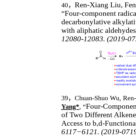
Ren-Xiang Liu, Fe
40
，
“Four-component
radic
decarbonylative alkylati
with aliphat
ic aldehyde
12080-12083
.
(2019-07
3
9
，
Chuan-Shuo Wu, Ren-
Four-Component
Yang*
, “
of Two Different Alken
Access to
b,d
-Functiona
6117−6121. (2019-071