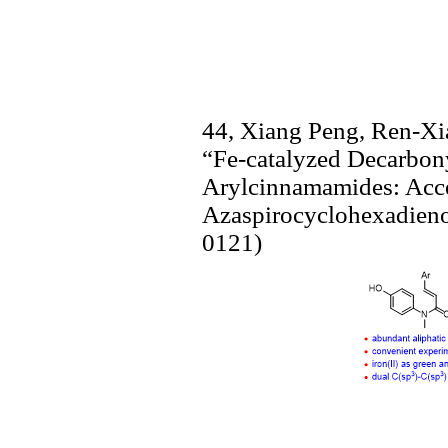
44, Xiang Peng, Ren-Xi
“Fe-catalyzed Decarbony
Arylcinnamamides: Acce
Azaspirocyclohexadien
0121)