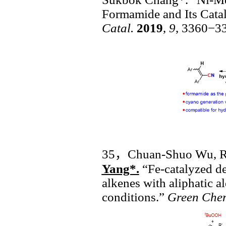
F
ormamide
and Its Cata
Catal.
2019
,
9
, 3360−3
35
，
Chuan-Shuo Wu, R
Yang*
.
“Fe-catalyzed de
alkenes with aliphatic 
conditions
.
”
Green Che