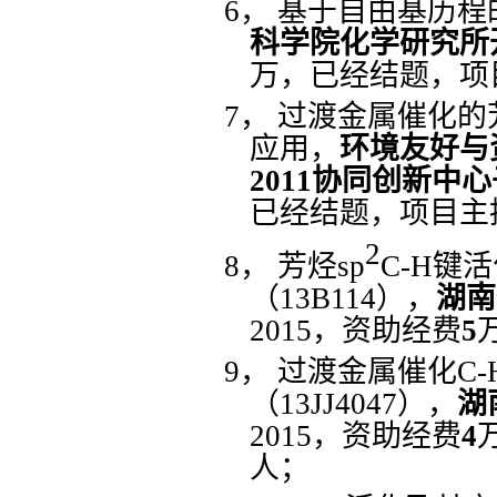
6，
基于自由基历程
科学院化学研究所
万，已经结题，项
7，
过渡金属催化的
应
用，
环境友好与
2011协同创新中
已经结题，项目主
2
8，
芳烃
sp
C-H键
（
13B114），
湖南
2015，
资助经费
5
9，
过渡金属催化
C
（13JJ4047），
湖
2015，
资助经费
4
人；