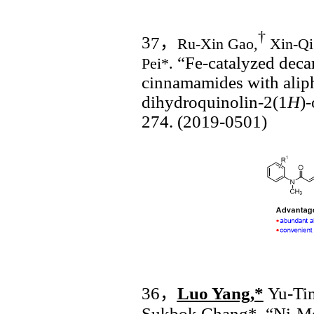
†
3
7
，
Ru-Xin Gao,
Xin-Qi
“
Fe-catalyzed deca
Pei*.
cinnamamides with aliph
dihydroquinolin-2(1
H
)
274. (2019-0501)
3
6
，
Luo
Yang,*
Yu-Tin
Suk
bok Chang*
. “
Ni-Me