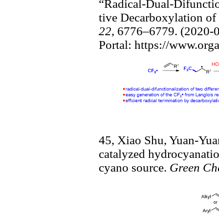
“Radical-Dual-Difuncti
tive Decarboxylation of
22
, 6776–6779. (2020-
Portal:
https://www.orga
45,
Xiao Shu, Yuan-Yua
catalyzed hydrocyanatio
cyano source.
Green Ch