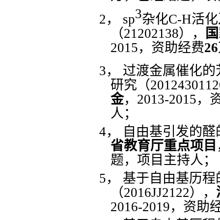
3
2，
sp
杂化
C-H活
（21202138），
国
2015，
资助经费
26
3，
过渡金属催化的
研究（201243011
金
，
2013-2015，
人；
4，
自由基引发的醛
省教育厅重点项目
题，项目主持人；
5，
基于自由基历程
（
2016JJ2122），
2016-2019，
资助