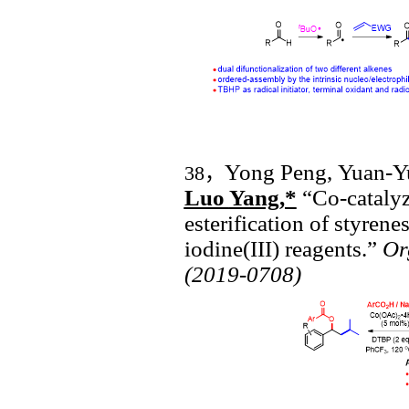
Yong Peng,
Yuan-Yu
38
，
Luo
Yang,*
“
Co-catalyz
esterification of styren
iodine(III) reagents.”
Or
(2019-0708)