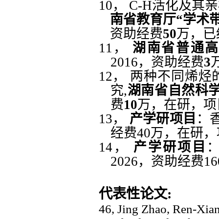
10，
C-H活化及其亲
南省教育厅
“学术
资助经费
50
万，已
11，
湖南省普通
2016，
资助经费
3
12，
两种不同烯烃
究
,
湖南省自然科
费
10
万，在研，项
13，
产学研项目
：
经费40万，在研
14，
产学研项目
2026，资助经费
代表性论文
:
4
6
,
Jing Zhao, Ren-Xia