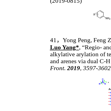
(2019-0815)
41
，
Yong Peng, Feng Z
Luo Yang*
, “Regio- an
alkylative arylation of 
and arenes via dual C-H
Front.
2019
, 3597-3602