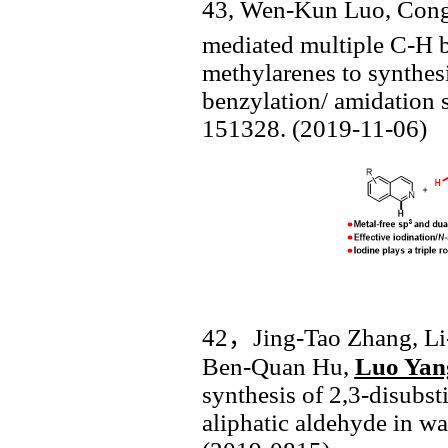
4
3, Wen-Kun Luo, Con
mediated multiple C-H b
methylarenes to synthes
benzylation/ amidation
151328
. (201
9
-
11
-0
6
)
42
，
Jing-Tao Zhang, Li
Ben-Quan Hu,
Luo Yan
synthesis of 2,3-disubst
aliphatic aldehyde in wa