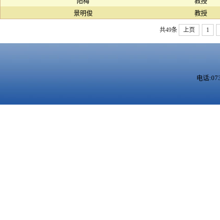
阳梅
教授
景明俊
教授
共49条
上页
1
电话:073