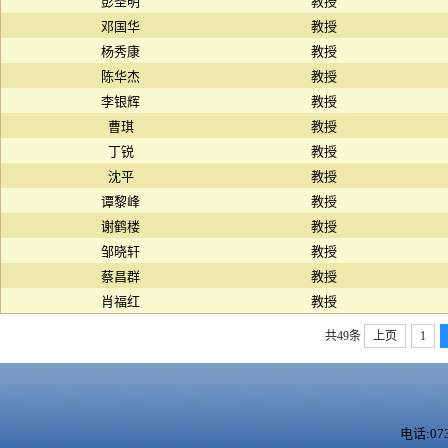
彭圣明
教授
邓国华
教授
杨秀康
教授
陈华杰
教授
李银辉
教授
曹琪
教授
丁锐
教授
沈平
教授
谭黎峰
教授
谢鹤楼
教授
邹晓轩
教授
蔡昌群
教授
肖福红
教授
共49条
上页
1
电话:073